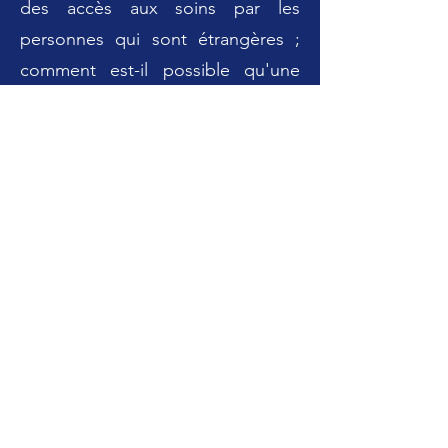
des accès aux soins par les
personnes qui sont étrangères ;
comment est-il possible qu'une
enfant soit amenée à traduire les
rendez-vous de sa mère atteinte
d'une arythmie cardiaque ?
Les services étatiques sont perçus
comme défaillants ; les humains
sont incapables de rattraper ce
désastre.
L'hôpital d'un côté, l'école de
l'autre ; la docteure est pressée,
dépassée ; la directrice de l'école
fait de son mieux mais ne
remarque pas la vérité sous le